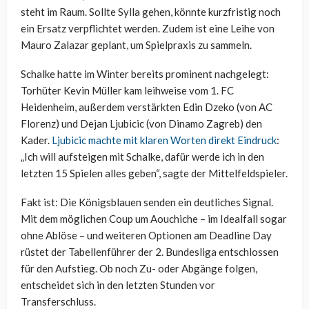
steht im Raum. Sollte Sylla gehen, könnte kurzfristig noch
ein Ersatz verpflichtet werden. Zudem ist eine Leihe von
Mauro Zalazar geplant, um Spielpraxis zu sammeln.
Schalke hatte im Winter bereits prominent nachgelegt:
Torhüter Kevin Müller kam leihweise vom 1. FC
Heidenheim, außerdem verstärkten Edin Dzeko (von AC
Florenz) und Dejan Ljubicic (von Dinamo Zagreb) den
Kader.
Ljubicic machte mit klaren Worten direkt Eindruck
:
„Ich will aufsteigen mit Schalke, dafür werde ich in den
letzten 15 Spielen alles geben“, sagte der Mittelfeldspieler.
Fakt ist: Die Königsblauen senden ein deutliches Signal.
Mit dem möglichen Coup um Aouchiche – im Idealfall sogar
ohne Ablöse – und weiteren Optionen am Deadline Day
rüstet der Tabellenführer der 2. Bundesliga entschlossen
für den Aufstieg. Ob noch Zu- oder Abgänge folgen,
entscheidet sich in den letzten Stunden vor
Transferschluss.