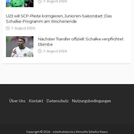
7. August 2026
U23 will SCP-Pleite korrigieren, Junioren-Saisonstart: Das
Schalke-Programm am Wochenende
7. August 2026
Nächster Transfer offiziell: Schalke verpflichtet
Ebimbe
7. August 2026
Über Uns
Kontakt
Datenschutz
Nutzungsbedingungen
Impressum
Copyright © 2026 - schalketotal.de | Aktuelle Schalke News