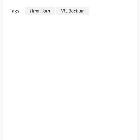
Tags :
Timo Horn
VfL Bochum