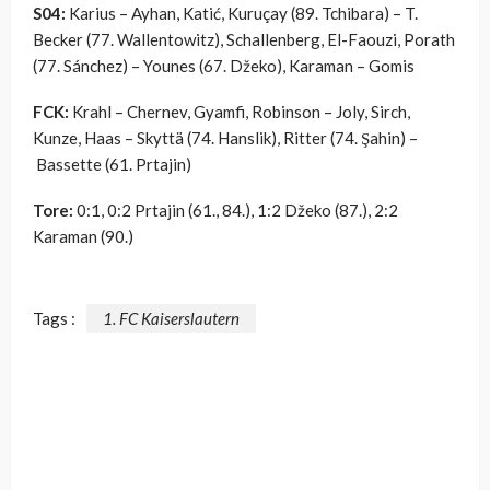
S04:
Karius – Ayhan, Katić, Kuruçay (89. Tchibara) – T.
Becker (77. Wallentowitz), Schallenberg, El-Faouzi, Porath
(77. Sánchez) – Younes (67. Džeko), Karaman – Gomis
FCK:
Krahl – Chernev, Gyamfi, Robinson – Joly, Sirch,
Kunze, Haas – Skyttä (74. Hanslik), Ritter (74.
Şahin) –
Bassette (61. Prtajin)
Tore:
0:1, 0:2 Prtajin (61., 84.), 1:2 Džeko (87.), 2:2
Karaman (90.)
Tags :
1. FC Kaiserslautern