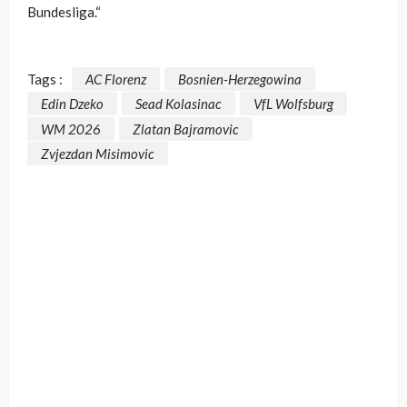
Bundesliga.“
Tags :
AC Florenz
Bosnien-Herzegowina
Edin Dzeko
Sead Kolasinac
VfL Wolfsburg
WM 2026
Zlatan Bajramovic
Zvjezdan Misimovic