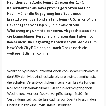
Nachdem Edin Dzeko beim 2:2 gegen den 1. FC
Kaiserslautern als Joker prompt getroffen hat und
Kevin Müller die Begegnung bereits als neuer
Ersatztorwart verfolgte, steht beim FC Schalke 04 die
Bekanntgabe von Dejan Ljubicic als drittem
Winterzugang unmittelbar bevor. Abgeschlossen sind
die königsblauen Personalplanungen damit aber noch
immer nicht. Im Gegenzug zu Moussa Sylla, den es zum
New York City FC zieht, soll nach Dzeko noch ein
weiterer Stürmer kommen.
Während Sylla nach Informationen von
Sky
am Mittwoch in
den USA den Medizincheck absolvieren wird, bemühen sich
die Schalker Verantwortlichen intensiv um Ersatz für den
malischen Nationalstürmer. Ob der in der vergangenen
Woche noch vor der Dzeko-Verpflichtung mit S04 in
Verbindung gebrachte Jan Kuchta von Sparta Prag in den
Überlegungen eine Rolle spielt, ist unklar.