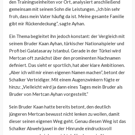
den Trainingseinheiten vor Ort, analysiert anschließend
gemeinsam mit seinem Sohn die Leistungen. „Ich bin sehr
froh, dass mein Vater häufig da ist. Meine gesamte Familie
gibt mir Rückendeckung“, sagte Ayhan.
Ein Thema begleitet ihn jedoch konstant: der Vergleich mit
seinem Bruder Kaan Ayhan, türkischer Nationalspieler und
Profi bei Galatasaray Istanbul. Gerade in der Türkei wird
Mertcan oft zunächst über den prominenten Nachnamen
definiert. Das sieht er sportlich, hat aber klare Ambitionen.
„Aber ich will mir einen eigenen Namen machen“, betont der
Schalker Verteidiger. Mit einem Augenzwinkern fügte er
hinzu: „Vielleicht wird ja dann eines Tages mein Bruder als
Bruder von Mertcan Ayhan vorgestellt.“
Sein Bruder Kaan hatte bereits betont, den deutlich
jüngeren Mertcan bewusst nicht lenken zu wollen, damit
dieser seinen eigenen Weg geht. Genau diesen Weg ist das
Schalker Abwehrjuwel in der Hinrunde eindrucksvoll