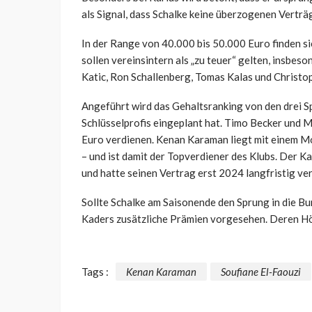
als Signal, dass Schalke keine überzogenen Verträ
In der Range von 40.000 bis 50.000 Euro finden 
sollen vereinsintern als „zu teuer“ gelten, insbes
Katic, Ron Schallenberg, Tomas Kalas und Christo
Angeführt wird das Gehaltsranking von den drei Sp
Schlüsselprofis eingeplant hat. Timo Becker und 
Euro verdienen. Kenan Karaman liegt mit einem M
– und ist damit der Topverdiener des Klubs. Der Kap
und hatte seinen Vertrag erst 2024 langfristig ve
Sollte Schalke am Saisonende den Sprung in die Bu
Kaders zusätzliche Prämien vorgesehen. Deren Höhe
Tags :
Kenan Karaman
Soufiane El-Faouzi