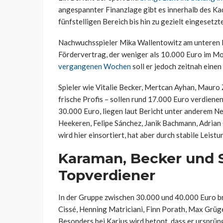
angespannter Finanzlage gibt es innerhalb des K
fünfstelligen Bereich bis hin zu gezielt eingesetz
Nachwuchsspieler Mika Wallentowitz am unteren En
Fördervertrag, der weniger als 10.000 Euro im M
vergangenen Wochen
soll er jedoch zeitnah einen
Spieler wie Vitalie Becker, Mertcan Ayhan, Mauro 
frische Profis – sollen rund 17.000 Euro verdiene
30.000 Euro, liegen laut Bericht unter anderem N
Heekeren, Felipe Sánchez, Janik Bachmann, Adrian
wird hier einsortiert, hat aber durch stabile Leist
Karaman, Becker und S
Topverdiener
In der Gruppe zwischen 30.000 und 40.000 Euro b
Cissé, Henning Matriciani, Finn Porath, Max Grüge
Besonders bei Karius wird betont, dass er ursprün