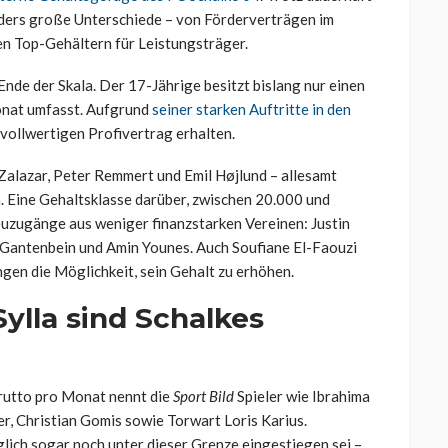
aders große Unterschiede – von Förderverträgen im
ten Top-Gehältern für Leistungsträger.
de der Skala. Der 17-Jährige besitzt bislang nur einen
onat umfasst. Aufgrund
seiner starken Auftritte in den
 vollwertigen Profivertrag erhalten.
Zalazar, Peter Remmert und Emil Højlund – allesamt
n. Eine Gehaltsklasse darüber, zwischen 20.000 und
euzugänge aus weniger finanzstarken Vereinen: Justin
 Gantenbein und Amin Younes. Auch Soufiane El-Faouzi
ungen die Möglichkeit, sein Gehalt zu erhöhen.
ylla sind Schalkes
rutto pro Monat nennt die
Sport Bild
Spieler wie Ibrahima
r, Christian Gomis sowie Torwart Loris Karius.
glich sogar noch unter dieser Grenze eingestiegen sei –