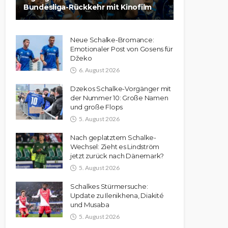
Bundesliga-Rückkehr mit Kinofilm
Neue Schalke-Bromance:
Emotionaler Post von Gosens für
Džeko
6. August 2026
Dzekos Schalke-Vorgänger mit
der Nummer 10: Große Namen
und große Flops
5. August 2026
Nach geplatztem Schalke-
Wechsel: Zieht es Lindström
jetzt zurück nach Dänemark?
5. August 2026
Schalkes Stürmersuche:
Update zu Ilenikhena, Diakité
und Musaba
5. August 2026