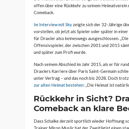
offen über eine Rückkehr zu seinem Heimatverein 
Comeback.
Im Interview mit Sky
zeigte sich der 32-Jährige üb
vorstellen, ob jetzt als Spieler oder später in ein
für Draxler also keineswegs ausgeschlossen. „Die 
Offensivspieler, der zwischen 2001 und 2015 säm
und später zum Profi wurde.
Nach seinem Abschied im Jahr 2015, als er für ru
Draxlers Karriere über Paris Saint-Germain schließ
unter Vertrag – und das noch bis 2028. Doch trotz
zur alten Heimat bestehen
: „Die Heimat ist natürl
Rückkehr in Sicht? Dra
Comeback an klare B
Dass Schalke derzeit sportlich wieder Hoffnung s
Trainer Miron Muslic hat der Zweitligist einen st