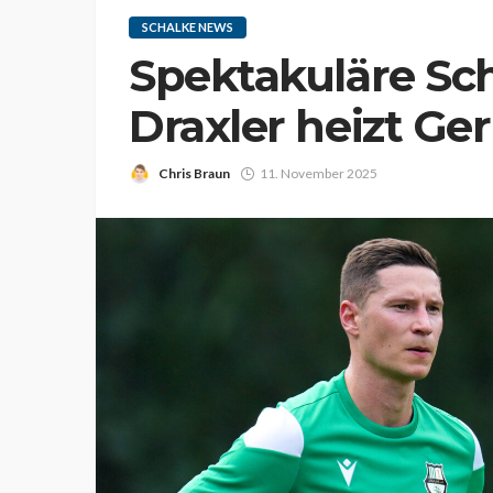
SCHALKE NEWS
Spektakuläre Sc
Draxler heizt G
Chris Braun
11. November 2025