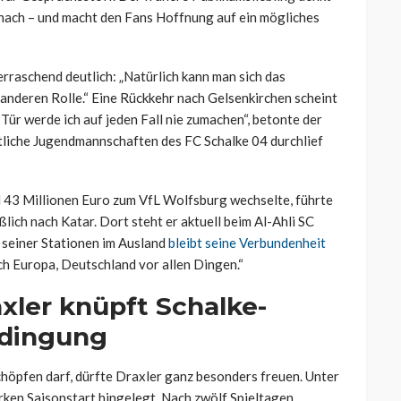
nach – und macht den Fans Hoffnung auf ein mögliches
erraschend deutlich: „Natürlich kann man sich das
er anderen Rolle.“ Eine Rückkehr nach Gelsenkirchen scheint
Tür werde ich auf jeden Fall nie zumachen“, betonte der
tliche Jugendmannschaften des FC Schalke 04 durchlief
nd 43 Millionen Euro zum VfL Wolfsburg wechselte, führte
lich nach Katar. Dort steht er aktuell beim Al-Ahli SC
 seiner Stationen im Ausland
bleibt seine Verbundenheit
ich Europa, Deutschland vor allen Dingen.“
xler knüpft Schalke-
edingung
chöpfen darf, dürfte Draxler ganz besonders freuen. Unter
arken Saisonstart hingelegt. Nach zwölf Spieltagen