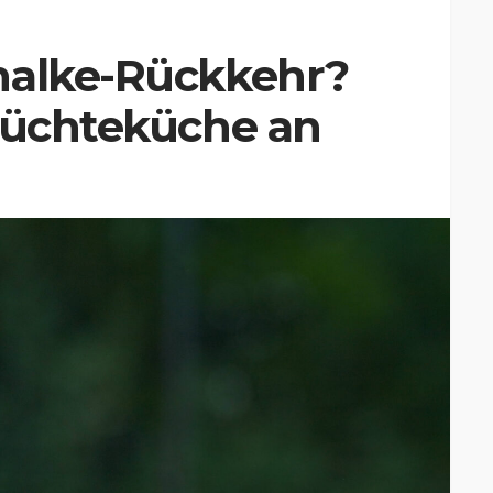
halke-Rückkehr?
erüchteküche an