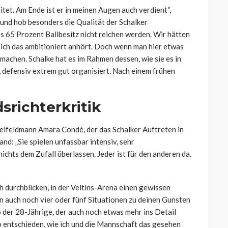
itet. Am Ende ist er in meinen Augen auch verdient“,
und hob besonders die Qualität der Schalker
ss 65 Prozent Ballbesitz nicht reichen werden. Wir hätten
ich das ambitioniert anhört. Doch wenn man hier etwas
achen. Schalke hat es im Rahmen dessen, wie sie es in
defensiv extrem gut organisiert. Nach einem frühen
srichterkritik
telfeldmann Amara Condé, der das Schalker Auftreten in
d: „Sie spielen unfassbar intensiv, sehr
ichts dem Zufall überlassen. Jeder ist für den anderen da.
 durchblicken, in der Veltins-Arena einen gewissen
n auch noch vier oder fünf Situationen zu deinen Gunsten
so der 28-Jährige, der auch noch etwas mehr ins Detail
o entschieden, wie ich und die Mannschaft das gesehen