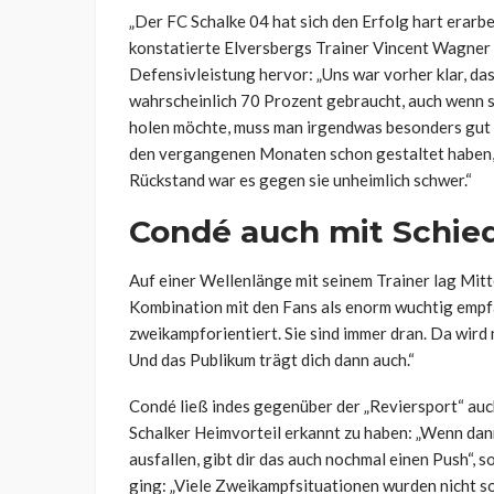
„Der FC Schalke 04 hat sich den Erfolg hart erarbe
konstatierte Elversbergs Trainer Vincent Wagner 
Defensivleistung hervor: „Uns war vorher klar, da
wahrscheinlich 70 Prozent gebraucht, auch wenn s
holen möchte, muss man irgendwas besonders gut m
den vergangenen Monaten schon gestaltet haben, 
Rückstand war es gegen sie unheimlich schwer.“
Condé auch mit Schied
Auf einer Wellenlänge mit seinem Trainer lag Mit
Kombination mit den Fans als enorm wuchtig empfan
zweikampforientiert. Sie sind immer dran. Da wird n
Und das Publikum trägt dich dann auch.“
Condé ließ indes gegenüber der „Reviersport“ auch
Schalker Heimvorteil erkannt zu haben: „Wenn dan
ausfallen, gibt dir das auch nochmal einen Push“, 
ging: „Viele Zweikampfsituationen wurden nicht s