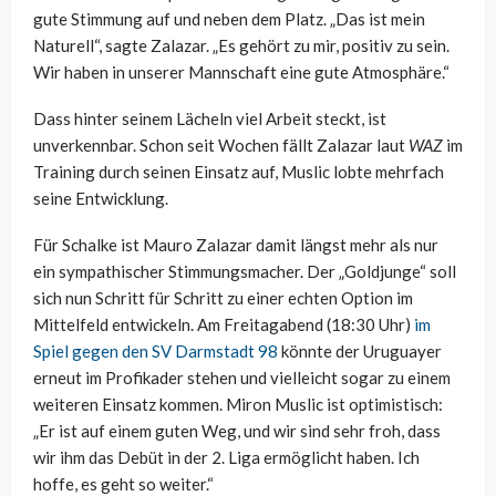
gute Stimmung auf und neben dem Platz. „Das ist mein
Naturell“, sagte Zalazar. „Es gehört zu mir, positiv zu sein.
Wir haben in unserer Mannschaft eine gute Atmosphäre.“
Dass hinter seinem Lächeln viel Arbeit steckt, ist
unverkennbar. Schon seit Wochen fällt Zalazar laut
WAZ
im
Training durch seinen Einsatz auf, Muslic lobte mehrfach
seine Entwicklung.
Für Schalke ist Mauro Zalazar damit längst mehr als nur
ein sympathischer Stimmungsmacher. Der „Goldjunge“ soll
sich nun Schritt für Schritt zu einer echten Option im
Mittelfeld entwickeln. Am Freitagabend (18:30 Uhr)
im
Spiel gegen den SV Darmstadt 98
könnte der Uruguayer
erneut im Profikader stehen und vielleicht sogar zu einem
weiteren Einsatz kommen. Miron Muslic ist optimistisch:
„Er ist auf einem guten Weg, und wir sind sehr froh, dass
wir ihm das Debüt in der 2. Liga ermöglicht haben. Ich
hoffe, es geht so weiter.“