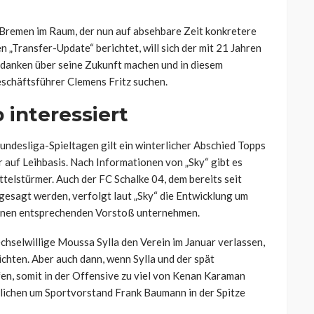
 Bremen im Raum, der nun auf absehbare Zeit konkretere
 „Transfer-Update“ berichtet, will sich der mit 21 Jahren
edanken über seine Zukunft machen und in diesem
chäftsführer Clemens Fritz suchen.
 interessiert
undesliga-Spieltagen gilt ein winterlicher Abschied Topps
 auf Leihbasis. Nach Informationen von „Sky“ gibt es
telstürmer. Auch der FC Schalke 04, dem bereits seit
gesagt werden, verfolgt laut „Sky“ die Entwicklung um
inen entsprechenden Vorstoß unternehmen.
hselwillige Moussa Sylla den Verein im Januar verlassen,
ichten. Aber auch dann, wenn Sylla und der spät
fen, somit in der Offensive zu viel von Kenan Karaman
lichen um Sportvorstand Frank Baumann in der Spitze