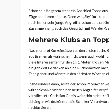
Schon seit längerem steht ein Abschied Topps aus
Züge annehmen könnte. Denn wie „Sky“ im aktuellen
noch immer sehr junge Angreifer schon zeitnah G
Zusammenhang auch das Gespräch mit Werder-Ges
Mehrere Klubs an Topp
Nach nur drei Kurzeinsätzen an den ersten sechs B
aus Bremen als wahrscheinlich, wenn auch wohl nur
viele Interessenten für den 1,91 Meter großen Mit
einiger Zeit Gedanken an eine Rückholaktion nach
Topp genau und könnte in den nächsten Wochen e
Insbesondere dann, sollte der schon im Sommer wec
würde Schalke sicher einen neuen Angreifer verpfl
verpflichtete Christian Gomis weiterhin nicht tref
abhängen würde, könnten die Schalker Verantwort
nachjustieren.