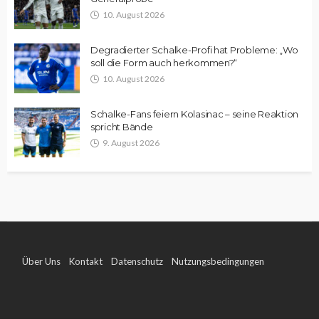
10. August 2026
Degradierter Schalke-Profi hat Probleme: „Wo
soll die Form auch herkommen?“
10. August 2026
Schalke-Fans feiern Kolasinac – seine Reaktion
spricht Bände
9. August 2026
Über Uns
Kontakt
Datenschutz
Nutzungsbedingungen
Impressum