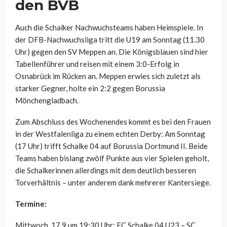
den BVB
Auch die Schalker Nachwuchsteams haben Heimspiele. In
der DFB-Nachwuchsliga tritt die U19 am Sonntag (11.30
Uhr) gegen den SV Meppen an. Die Königsblauen sind hier
Tabellenführer und reisen mit einem 3:0-Erfolg in
Osnabrück im Rücken an. Meppen erwies sich zuletzt als
starker Gegner, holte ein 2:2 gegen Borussia
Mönchengladbach.
Zum Abschluss des Wochenendes kommt es bei den Frauen
in der Westfalenliga zu einem echten Derby: Am Sonntag
(17 Uhr) trifft Schalke 04 auf Borussia Dortmund II. Beide
Teams haben bislang zwölf Punkte aus vier Spielen geholt,
die Schalkerinnen allerdings mit dem deutlich besseren
Torverhältnis – unter anderem dank mehrerer Kantersiege.
Termine:
Mittwoch, 17.9 um 19:30 Uhr: FC Schalke 04 U23 – SC