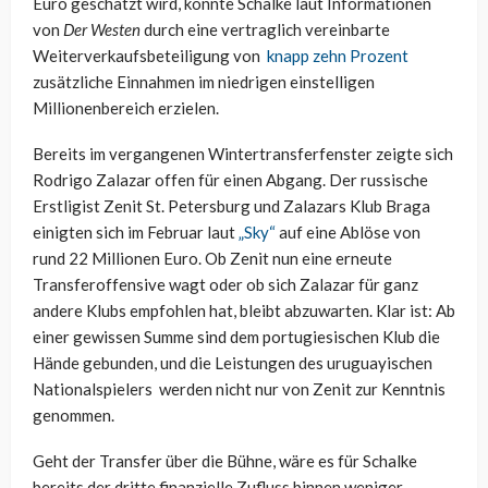
Euro geschätzt wird, könnte Schalke laut Informationen
von
Der Westen
durch eine vertraglich vereinbarte
Weiterverkaufsbeteiligung von
knapp zehn Prozent
zusätzliche Einnahmen im niedrigen einstelligen
Millionenbereich erzielen.
Bereits im vergangenen Wintertransferfenster zeigte sich
Rodrigo Zalazar offen für einen Abgang. Der russische
Erstligist Zenit St. Petersburg und Zalazars Klub Braga
einigten sich im Februar laut
„Sky“
auf eine Ablöse von
rund 22 Millionen Euro. Ob Zenit nun eine erneute
Transferoffensive wagt oder ob sich Zalazar für ganz
andere Klubs empfohlen hat, bleibt abzuwarten. Klar ist: Ab
einer gewissen Summe sind dem portugiesischen Klub die
Hände gebunden, und die Leistungen des uruguayischen
Nationalspielers
werden nicht nur von Zenit zur Kenntnis
genommen.
Geht der Transfer über die Bühne, wäre es für Schalke
bereits der dritte finanzielle Zufluss binnen weniger