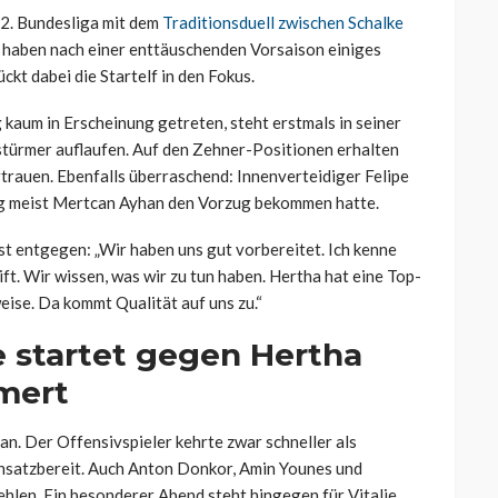
 2. Bundesliga mit dem
Traditionsduell zwischen Schalke
s haben nach einer enttäuschenden Vorsaison einiges
kt dabei die Startelf in den Fokus.
kaum in Erscheinung getreten, steht erstmals in seiner
lstürmer auflaufen. Auf den Zehner-Positionen erhalten
trauen. Ebenfalls überraschend: Innenverteidiger Felipe
ng meist Mertcan Ayhan den Vorzug bekommen hatte.
st entgegen: „Wir haben uns gut vorbereitet. Ich kenne
rift. Wir wissen, was wir zu tun haben. Hertha hat eine Top-
eise. Da kommt Qualität auf uns zu.“
 startet gegen Hertha
mert
n. Der Offensivspieler kehrte zwar schneller als
 einsatzbereit. Auch Anton Donkor, Amin Younes und
len. Ein besonderer Abend steht hingegen für Vitalie