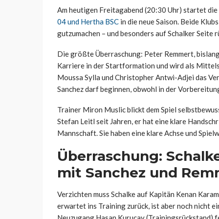
Am heutigen Freitagabend (20:30 Uhr) startet die
04 und Hertha BSC
in die neue Saison. Beide Klub
gutzumachen – und besonders auf Schalker Seite rüc
Die größte Überraschung: Peter Remmert, bislang 
Karriere in der Startformation und wird als Mitte
Moussa Sylla und Christopher Antwi-Adjei das Ver
Sanchez darf beginnen, obwohl in der Vorbereitu
Trainer Miron Muslic blickt dem Spiel selbstbewus
Stefan Leitl seit Jahren, er hat eine klare Handsch
Mannschaft. Sie haben eine klare Achse und Spielw
Überraschung: Schalke
mit Sanchez und Rem
Verzichten muss Schalke auf Kapitän Kenan Karama
erwartet ins Training zurück, ist aber noch nicht
Neuzugang Hasan Kurucay (Trainingsrückstand) feh