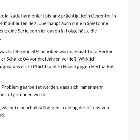
ola Katic harmoniert bislang prächtig. Kein Gegentor in
-Elf auflaufen ließ. Überhaupt auch nur ein Spiel ohne
rt; eine Serie von vier davon in Folge hätte die
.
hwachstelle von S04 behoben wurde, zumal Timo Becker
 er Schalke 04 vor drei Jahren verließ. Wirklich
August das erste Pflichtspiel zu Hause gegen Hertha BSC
n Problem gearbeitet werden, dass sich immer mehr
nmittel gefunden wurde.
 wie bei einem halbstündigen Training der offensiven
nd.