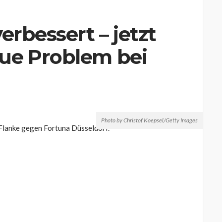
erbessert – jetzt
ue Problem bei
Photo by Christof Koepsel/Getty Images