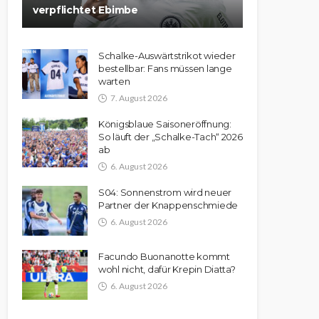
verpflichtet Ebimbe
Schalke-Auswärtstrikot wieder
bestellbar: Fans müssen lange
warten
7. August 2026
Königsblaue Saisoneröffnung:
So läuft der „Schalke-Tach“ 2026
ab
6. August 2026
S04: Sonnenstrom wird neuer
Partner der Knappenschmiede
6. August 2026
Facundo Buonanotte kommt
wohl nicht, dafür Krepin Diatta?
6. August 2026