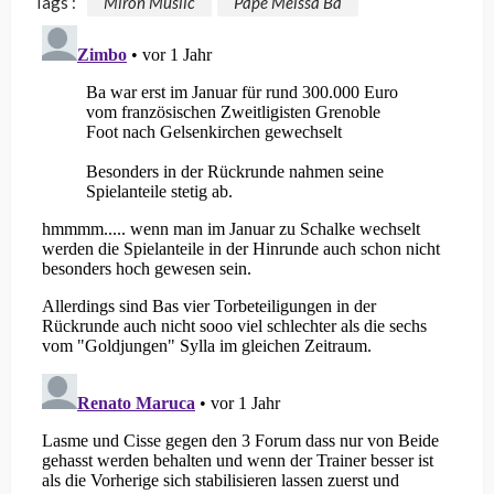
Tags :
Miron Muslic
Pape Meïssa Ba