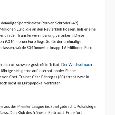
r damalige Sportdirektor Rouven Schröder (49)
illionen Euro, die an den Revierklub flossen, ließ er eine
ent in der Transfervereinbarung verankern. Diese
n 9,3 Millionen Euro liegt. Sollte der dreimalige
 verlassen, würde S04 immerhin knapp 1,6 Millionen Euro
h das rot-schwarz gestreifte Trikot.
Der Wechsel nach
3-Jährige sich gerne auf internationaler Ebene
 von Chef-Trainer Cesc Fàbregas (38) strebt zwar in
edoch nicht im Europapokal vertreten.
ne aus der Premier League ins Spiel gebracht. Pokalsieger
hiaws. Den Klub des früheren Eintracht-Frankfurt-