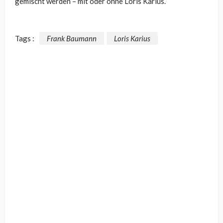
gemischt werden – mit oder ohne Loris Karius.
Tags :
Frank Baumann
Loris Karius