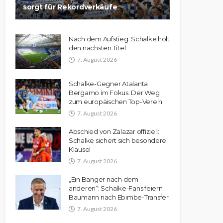
sorgt für Rekordverkäufe
Nach dem Aufstieg: Schalke holt
den nächsten Titel
7. August 2026
Schalke-Gegner Atalanta
Bergamo im Fokus: Der Weg
zum europäischen Top-Verein
7. August 2026
Abschied von Zalazar offiziell:
Schalke sichert sich besondere
Klausel
7. August 2026
„Ein Banger nach dem
anderen“: Schalke-Fans feiern
Baumann nach Ebimbe-Transfer
7. August 2026