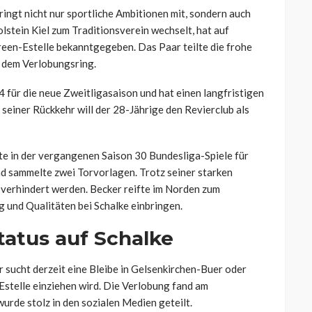
ingt nicht nur sportliche Ambitionen mit, sondern auch
lstein Kiel zum Traditionsverein wechselt, hat auf
reen-Estelle bekanntgegeben. Das Paar teilte die frohe
nd dem Verlobungsring.
 für die neue Zweitligasaison und hat einen langfristigen
einer Rückkehr will der 28-Jährige den Revierclub als
e in der vergangenen Saison 30 Bundesliga-Spiele für
und sammelte zwei Torvorlagen. Trotz seiner starken
 verhindert werden. Becker reifte im Norden zum
g und Qualitäten bei Schalke einbringen.
tatus auf Schalke
r sucht derzeit eine Bleibe in Gelsenkirchen-Buer oder
Estelle einziehen wird. Die Verlobung fand am
rde stolz in den sozialen Medien geteilt.