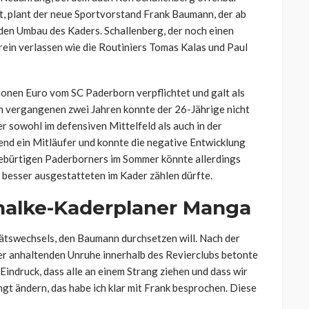
t, plant der neue Sportvorstand Frank Baumann, der ab
enden Umbau des Kaders. Schallenberg, der noch einen
erein verlassen wie die Routiniers Tomas Kalas und Paul
onen Euro vom SC Paderborn verpflichtet und galt als
n vergangenen zwei Jahren konnte der 26-Jährige nicht
r sowohl im defensiven Mittelfeld als auch in der
end ein Mitläufer und konnte die negative Entwicklung
gebürtigen Paderborners im Sommer könnte allerdings
l besser ausgestatteten im Kader zählen dürfte.
halke-Kaderplaner Manga
ätswechsels, den Baumann durchsetzen will. Nach der
er anhaltenden Unruhe innerhalb des Revierclubs betonte
 Eindruck, dass alle an einem Strang ziehen und dass wir
ngt ändern, das habe ich klar mit Frank besprochen. Diese