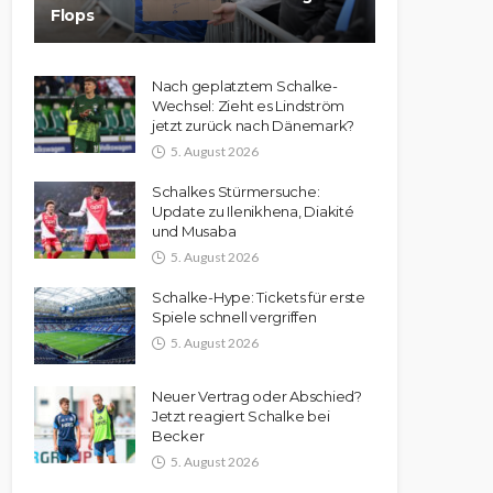
Flops
Nach geplatztem Schalke-
Wechsel: Zieht es Lindström
jetzt zurück nach Dänemark?
5. August 2026
Schalkes Stürmersuche:
Update zu Ilenikhena, Diakité
und Musaba
5. August 2026
Schalke-Hype: Tickets für erste
Spiele schnell vergriffen
5. August 2026
Neuer Vertrag oder Abschied?
Jetzt reagiert Schalke bei
Becker
5. August 2026