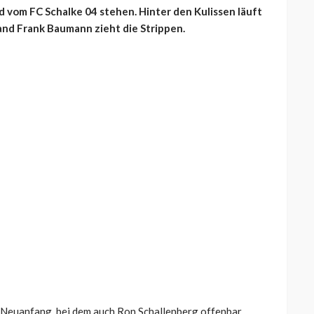
 vom FC Schalke 04 stehen. Hinter den Kulissen läuft
nd Frank Baumann zieht die Strippen.
n Neuanfang, bei dem auch Ron Schallenberg offenbar