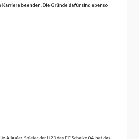
ne Karriere beenden. Die Gründe dafür sind ebenso
ix Allgaier, Spieler der U23 des FC Schalke 04, hat das