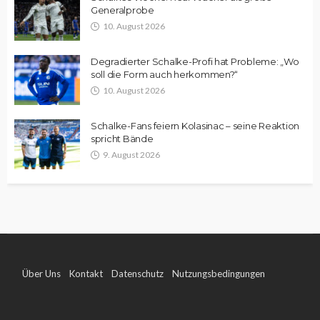
Generalprobe
10. August 2026
Degradierter Schalke-Profi hat Probleme: „Wo
soll die Form auch herkommen?“
10. August 2026
Schalke-Fans feiern Kolasinac – seine Reaktion
spricht Bände
9. August 2026
Über Uns
Kontakt
Datenschutz
Nutzungsbedingungen
Impressum