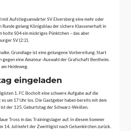
l mit Aufstiegsanwärter SV Elversberg eine mehr oder
en Runde gelang Königsblau der sichere Klassenerhalt in
 holte S04 ein mickriges Pünktchen – das aber
urger SV (2:2).
chalke. Grundlage ist eine gelungene Vorbereitung. Start
orn gegen eine Amateur-Auswahl der Grafschaft Bentheim.
e am Heideweg.
ag eingeladen
ligisten 1. FC Bocholt eine schwere Aufgabe auf die
es um 17 Uhr los. Die Gastgeber haben bereits mit dem
 ist der 125. Geburtstag der Schwarz-Weißen.
aue Tross in das Trainingslager auf. In diesem Sommer
Am 14. Juli kehrt der Zweitligist nach Gelsenkirchen zurück.