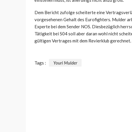
einstellen muss, ist allerdings nicht allzu groß.
Dem Bericht zufolge scheiterte eine Vertragsverl
vorgesehenen Gehalt des Eurofighters. Mulder arb
Experte bei dem Sender NOS. Diesbezüglich herrsc
Tätigkeit bei S04 soll aber daran wohl nicht schei
gültigen Vertrages mit dem Revierklub gerechnet.
Tags :
Youri Mulder