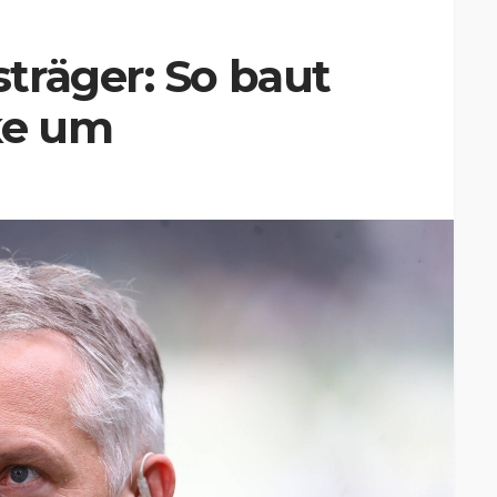
träger: So baut
ke um