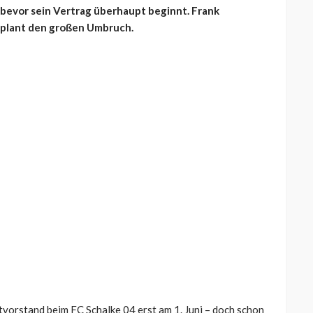
 bevor sein Vertrag überhaupt beginnt. Frank
 plant den großen Umbruch.
tvorstand beim FC Schalke 04 erst am 1. Juni – doch schon