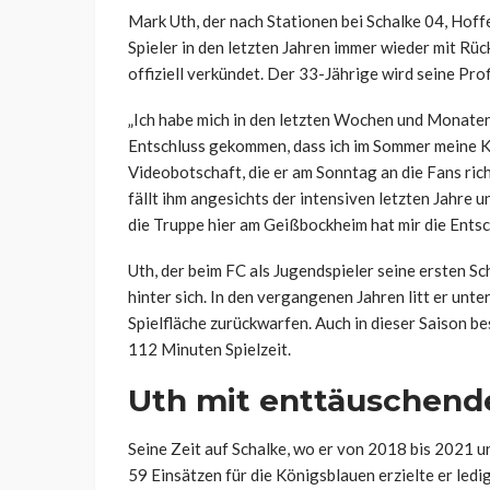
Mark Uth, der nach Stationen bei Schalke 04, Hof
Spieler in den letzten Jahren immer wieder mit Rü
offiziell verkündet. Der 33-Jährige wird seine Pro
„Ich habe mich in den letzten Wochen und Monate
Entschluss gekommen, dass ich im Sommer meine Ka
Videobotschaft, die er am Sonntag an die Fans ric
fällt ihm angesichts der intensiven letzten Jahre 
die Truppe hier am Geißbockheim hat mir die Entsch
Uth, der beim FC als Jugendspieler seine ersten Sc
hinter sich. In den vergangenen Jahren litt er unt
Spielfläche zurückwarfen. Auch in dieser Saison bes
112 Minuten Spielzeit.
Uth mit enttäuschende
Seine Zeit auf Schalke, wo er von 2018 bis 2021 
59 Einsätzen für die Königsblauen erzielte er ledi