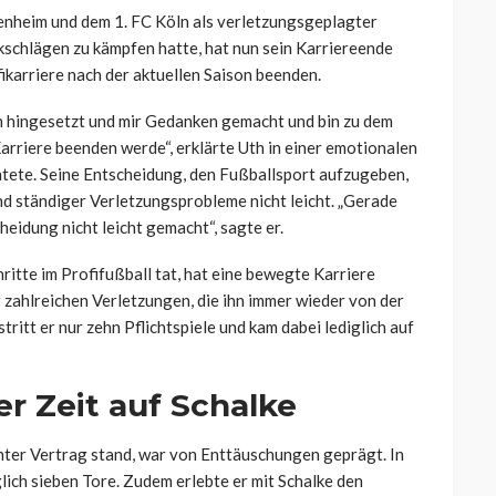
fenheim und dem 1. FC Köln als verletzungsgeplagter
ckschlägen zu kämpfen hatte, hat nun sein Karriereende
fikarriere nach der aktuellen Saison beenden.
n hingesetzt und mir Gedanken gemacht und bin zu dem
rriere beenden werde“, erklärte Uth in einer emotionalen
htete. Seine Entscheidung, den Fußballsport aufzugeben,
und ständiger Verletzungsprobleme nicht leicht. „Gerade
eidung nicht leicht gemacht“, sagte er.
hritte im Profifußball tat, hat eine bewegte Karriere
er zahlreichen Verletzungen, die ihn immer wieder von der
tritt er nur zehn Pflichtspiele und kam dabei lediglich auf
r Zeit auf Schalke
unter Vertrag stand, war von Enttäuschungen geprägt. In
glich sieben Tore. Zudem erlebte er mit Schalke den