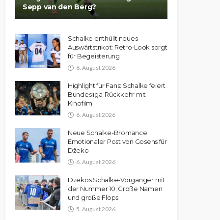
Sepp van den Berg?
Schalke enthüllt neues
Auswärtstrikot: Retro-Look sorgt
für Begeisterung
6. August 2026
Highlight für Fans: Schalke feiert
Bundesliga-Rückkehr mit
Kinofilm
6. August 2026
Neue Schalke-Bromance:
Emotionaler Post von Gosens für
Džeko
6. August 2026
Dzekos Schalke-Vorgänger mit
der Nummer 10: Große Namen
und große Flops
5. August 2026