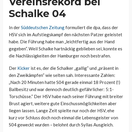
Vereinsrekord bei
Schalke 04
In der
Süddeutschen Zeitung
formuliert die dpa, dass der
HSV sich im Aufstiegskampf den nächsten Patzer geleistet
habe. Die Führung habe man „leichtfertig aus der Hand
gegeben“. Weil Schalke hartnäckig geblieben sei, konnte es
die Nachlässigkeiten der Hamburger noch bestrafen.
Der
Kicker
ist es, der die Schalker „gallig“ und „präsent in
den Zweikämpfen“ wie selten sah. Interessante Zahlen:
„Nach 20 Minuten hatte S04 gerade einmal 18 Prozent (!)
Ballbesitz und war dennoch deutlich gefährlicher: 5:1-
Torschüsse.“ Der HSV habe nach seiner Führung mit breiter
Brust agiert, weitere gute Einschussmöglichkeiten aber
liegen lassen. Lange Zeit spielte nur noch der HSV, ehe
kurz vor Schluss doch noch einmal die Lebensgeister von
S04 geweckt wurden – belohnt durch Syllas Ausgleich.