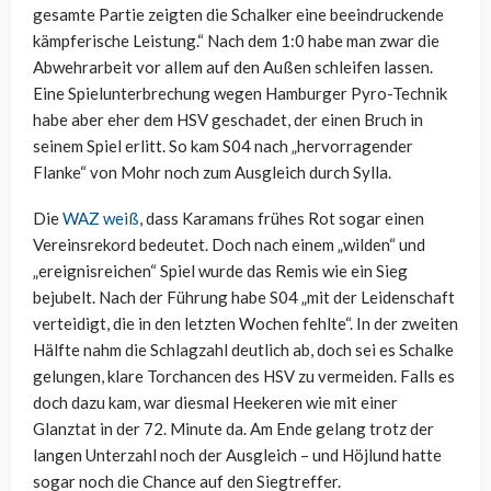
gesamte Partie zeigten die Schalker eine beeindruckende
kämpferische Leistung.“ Nach dem 1:0 habe man zwar die
Abwehrarbeit vor allem auf den Außen schleifen lassen.
Eine Spielunterbrechung wegen Hamburger Pyro-Technik
habe aber eher dem HSV geschadet, der einen Bruch in
seinem Spiel erlitt. So kam S04 nach „hervorragender
Flanke“ von Mohr noch zum Ausgleich durch Sylla.
Die
WAZ weiß
, dass Karamans frühes Rot sogar einen
Vereinsrekord bedeutet. Doch nach einem „wilden“ und
„ereignisreichen“ Spiel wurde das Remis wie ein Sieg
bejubelt. Nach der Führung habe S04 „mit der Leidenschaft
verteidigt, die in den letzten Wochen fehlte“. In der zweiten
Hälfte nahm die Schlagzahl deutlich ab, doch sei es Schalke
gelungen, klare Torchancen des HSV zu vermeiden. Falls es
doch dazu kam, war diesmal Heekeren wie mit einer
Glanztat in der 72. Minute da. Am Ende gelang trotz der
langen Unterzahl noch der Ausgleich – und Höjlund hatte
sogar noch die Chance auf den Siegtreffer.