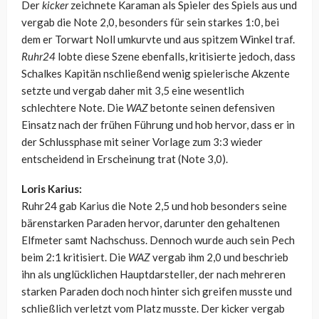
Der
kicker
zeichnete Karaman als Spieler des Spiels aus und
vergab die Note 2,0, besonders für sein starkes 1:0, bei
dem er Torwart Noll umkurvte und aus spitzem Winkel traf.
Ruhr24
lobte diese Szene ebenfalls, kritisierte jedoch, dass
Schalkes Kapitän nschließend wenig spielerische Akzente
setzte und vergab daher mit 3,5 eine wesentlich
schlechtere Note. Die
WAZ
betonte seinen defensiven
Einsatz nach der frühen Führung und hob hervor, dass er in
der Schlussphase mit seiner Vorlage zum 3:3 wieder
entscheidend in Erscheinung trat (Note 3,0).
Loris Karius:
Ruhr24 gab Karius die Note 2,5 und hob besonders seine
bärenstarken Paraden hervor, darunter den gehaltenen
Elfmeter samt Nachschuss. Dennoch wurde auch sein Pech
beim 2:1 kritisiert. Die
WAZ
vergab ihm 2,0 und beschrieb
ihn als unglücklichen Hauptdarsteller, der nach mehreren
starken Paraden doch noch hinter sich greifen musste und
schließlich verletzt vom Platz musste. Der kicker vergab