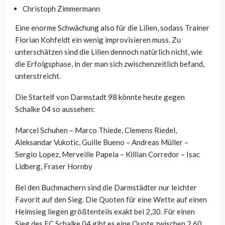
Christoph Zimmermann
Eine enorme Schwächung also für die Lilien, sodass Trainer
Florian Kohfeldt ein wenig improvisieren muss. Zu
unterschätzen sind die Lilien dennoch natürlich nicht, wie
die Erfolgsphase, in der man sich zwischenzeitlich befand,
unterstreicht.
Die Startelf von Darmstadt 98 könnte heute gegen
Schalke 04 so aussehen:
Marcel Schuhen – Marco Thiede, Clemens Riedel,
Aleksandar Vukotic, Guille Bueno – Andreas Müller –
Sergio Lopez, Merveille Papela – Killian Corredor – Isac
Lidberg, Fraser Hornby
Bei den Buchmachern sind die Darmstädter nur leichter
Favorit auf den Sieg. Die Quoten für eine Wette auf einen
Heimsieg liegen größtenteils exakt bei 2,30. Für einen
Sieg des FC Schalke 04 gibt es eine Quote zwischen 2,60