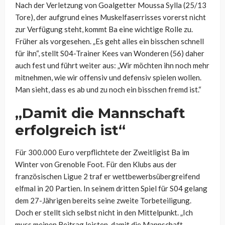
Nach der Verletzung von Goalgetter Moussa Sylla (25/13
Tore), der aufgrund eines Muskelfaserrisses vorerst nicht
zur Verfügung steht, kommt Ba eine wichtige Rolle zu.
Früher als vorgesehen. „Es geht alles ein bisschen schnell
für ihn“, stellt S04-Trainer Kees van Wonderen (56) daher
auch fest und führt weiter aus: „Wir möchten ihn noch mehr
mitnehmen, wie wir offensiv und defensiv spielen wollen.
Man sieht, dass es ab und zu noch ein bisschen fremd ist.“
„Damit die Mannschaft
erfolgreich ist“
Für 300.000 Euro verpflichtete der Zweitligist Ba im
Winter von Grenoble Foot. Für den Klubs aus der
französischen Ligue 2 traf er wettbewerbsübergreifend
elfmal in 20 Partien. In seinem dritten Spiel für S04 gelang
dem 27-Jährigen bereits seine zweite Torbeteiligung.
Doch er stellt sich selbst nicht in den Mittelpunkt. „Ich
muss meinen Beitrag leisten, damit die Mannschaft