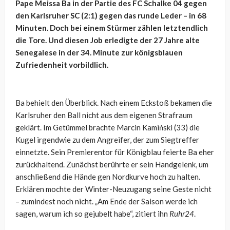
Pape Meissa Ba in der Partie des FC Schalke 04 gegen
den Karlsruher SC (2:1) gegen das runde Leder – in 68
Minuten. Doch bei einem Stürmer zählen letztendlich
die Tore. Und diesen Job erledigte der 27 Jahre alte
Senegalese in der 34. Minute zur königsblauen
Zufriedenheit vorbildlich.
Ba behielt den Überblick. Nach einem Eckstoß bekamen die
Karlsruher den Ball nicht aus dem eigenen Strafraum
geklärt. Im Getümmel brachte Marcin Kamiński (33) die
Kugel irgendwie zu dem Angreifer, der zum Siegtreffer
einnetzte. Sein Premierentor für Königblau feierte Ba eher
zurückhaltend. Zunächst berührte er sein Handgelenk, um
anschließend die Hände gen Nordkurve hoch zu halten.
Erklären mochte der Winter-Neuzugang seine Geste nicht
– zumindest noch nicht. „Am Ende der Saison werde ich
sagen, warum ich so gejubelt habe“, zitiert ihn
Ruhr24
.