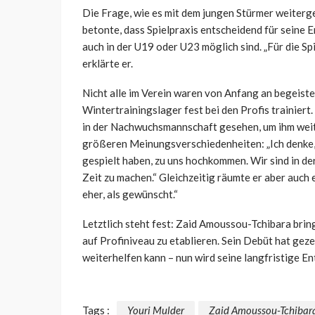
Die Frage, wie es mit dem jungen Stürmer weiter
betonte, dass Spielpraxis entscheidend für seine E
auch in der U19 oder U23 möglich sind. „Für die Spi
erklärte er.
Nicht alle im Verein waren von Anfang an begeist
Wintertrainingslager fest bei den Profis trainiert
in der Nachwuchsmannschaft gesehen, um ihm weite
größeren Meinungsverschiedenheiten: „Ich denke, da
gespielt haben, zu uns hochkommen. Wir sind in de
Zeit zu machen.“ Gleichzeitig räumte er aber auch
eher, als gewünscht.“
Letztlich steht fest: Zaid Amoussou-Tchibara bring
auf Profiniveau zu etablieren. Sein Debüt hat geze
weiterhelfen kann – nun wird seine langfristige En
Tags :
Youri Mulder
Zaid Amoussou-Tchibar