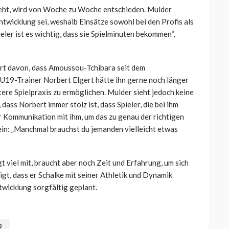
geht, wird von Woche zu Woche entschieden. Mulder
ntwicklung sei, weshalb Einsätze sowohl bei den Profis als
eler ist es wichtig, dass sie Spielminuten bekommen“,
ert davon, dass Amoussou-Tchibara seit dem
. U19-Trainer Norbert Elgert hätte ihn gerne noch länger
re Spielpraxis zu ermöglichen. Mulder sieht jedoch keine
ss Norbert immer stolz ist, dass Spieler, die bei ihm
r Kommunikation mit ihm, um das zu genau der richtigen
 ein: „Manchmal brauchst du jemanden vielleicht etwas
t viel mit, braucht aber noch Zeit und Erfahrung, um sich
igt, dass er Schalke mit seiner Athletik und Dynamik
twicklung sorgfältig geplant.
a