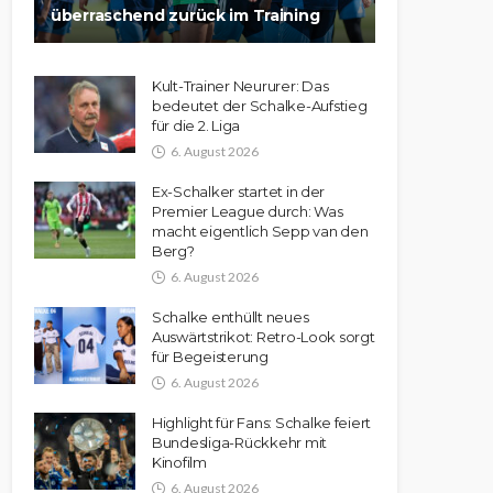
überraschend zurück im Training
Kult-Trainer Neururer: Das
bedeutet der Schalke-Aufstieg
für die 2. Liga
6. August 2026
Ex-Schalker startet in der
Premier League durch: Was
macht eigentlich Sepp van den
Berg?
6. August 2026
Schalke enthüllt neues
Auswärtstrikot: Retro-Look sorgt
für Begeisterung
6. August 2026
Highlight für Fans: Schalke feiert
Bundesliga-Rückkehr mit
Kinofilm
6. August 2026