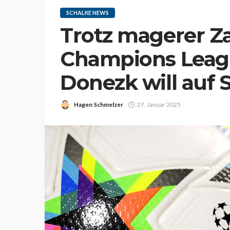
SCHALKE NEWS
Trotz magerer Za
Champions Leagu
Donezk will auf 
Hagen Schmelzer
27. Januar 2025