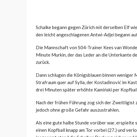
Schalke begann gegen Zürich mit derselben Elf wi
den leicht angeschlagenen Antwi-Adjei begann au
Die Mannschaft von S04-Trainer Kees van Wondere
Minute Murkin, der das Leder an die Unterkante der
zurück.
Dann schlugen die Königsblauen binnen weniger Mi
Strafraum quer auf Sylla, der Kostadinović im Ka
drei Minuten später erhöhte Kamiński per Kopfball
Nach der frühen Führung zog sich der Zweitligist 
jedoch ohne große Gefahr auszustrahlen.
Als eine gute halbe Stunde vorüber war, erspielte
einen Kopfball knapp am Tor vorbei (27.) und verl