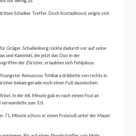
ieß nur wenig zu.
 dritten Schalker Treffer. Doch Kostadinović zeigte sich
ür Grüger. Schallenberg rückte dadurch vor auf seine
s und Kamiński, die jetzt das Duo in der
ngriffen der Züricher, erlaubten sich Fehlpässe.
Youngster Amoussou-Tchibara dribbelte von rechts in
Züricher bekam gerade noch einen Fuß dazwischen.
bel. In der 68. Minute gab es nach einem Foul an
d verwandelte zum 3:0.
er 71. Minute schoss er einen Freistoß unter der Mauer
e entgegen. Bis auf einen Abseitstreffer von Mohr