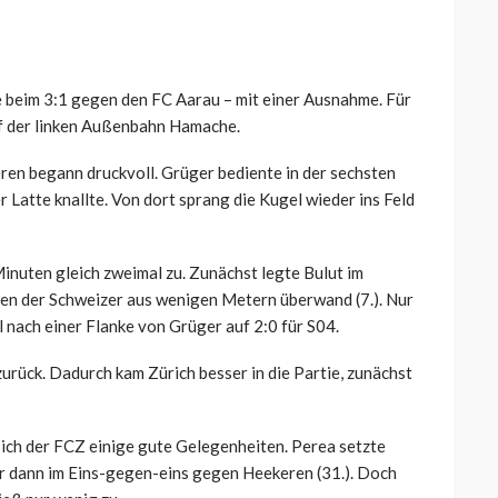
e beim 3:1 gegen den FC Aarau – mit einer Ausnahme. Für
f der linken Außenbahn Hamache.
n begann druckvoll. Grüger bediente in der sechsten
 Latte knallte. Von dort sprang die Kugel wieder ins Feld
nuten gleich zweimal zu. Zunächst legte Bulut im
sten der Schweizer aus wenigen Metern überwand (7.). Nur
 nach einer Flanke von Grüger auf 2:0 für S04.
zurück. Dadurch kam Zürich besser in die Partie, zunächst
 sich der FCZ einige gute Gelegenheiten. Perea setzte
or dann im Eins-gegen-eins gegen Heekeren (31.). Doch