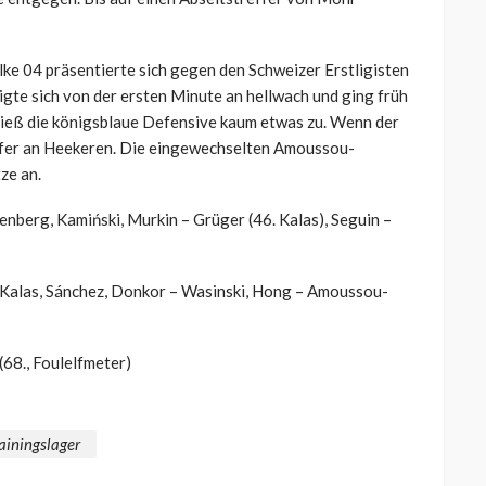
e 04 präsentierte sich gegen den Schweizer Erstligisten
gte sich von der ersten Minute an hellwach und ging früh
 ließ die königsblaue Defensive kaum etwas zu. Wenn der
ifer an Heekeren. Die eingewechselten Amoussou-
ze an.
enberg, Kamiński, Murkin – Grüger (46. Kalas), Seguin –
Kalas, Sánchez, Donkor – Wasinski, Hong – Amoussou-
 (68., Foulelfmeter)
ainingslager