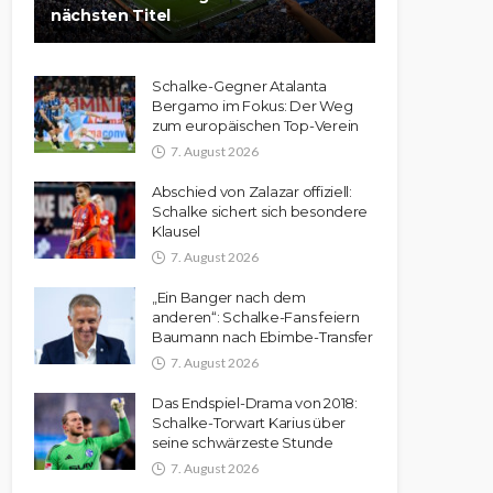
nächsten Titel
Schalke-Gegner Atalanta
Bergamo im Fokus: Der Weg
zum europäischen Top-Verein
7. August 2026
Abschied von Zalazar offiziell:
Schalke sichert sich besondere
Klausel
7. August 2026
„Ein Banger nach dem
anderen“: Schalke-Fans feiern
Baumann nach Ebimbe-Transfer
7. August 2026
Das Endspiel-Drama von 2018:
Schalke-Torwart Karius über
seine schwärzeste Stunde
7. August 2026