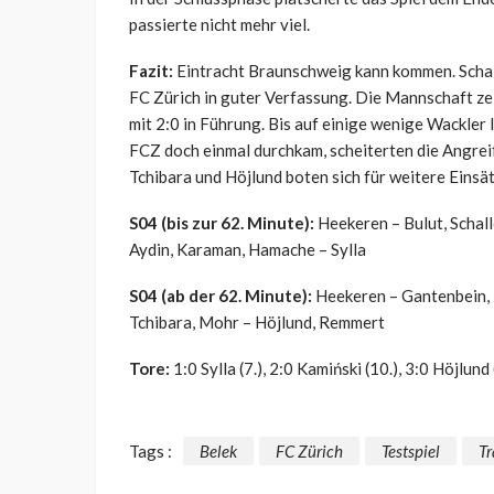
passierte nicht mehr viel.
Fazit:
Eintracht Braunschweig kann kommen. Schalk
FC Zürich in guter Verfassung. Die Mannschaft zei
mit 2:0 in Führung. Bis auf einige wenige Wackler
FCZ doch einmal durchkam, scheiterten die Angre
Tchibara und Höjlund boten sich für weitere Einsät
S04 (bis zur 62. Minute):
Heekeren – Bulut, Schall
Aydin, Karaman, Hamache – Sylla
S04 (ab der 62. Minute):
Heekeren – Gantenbein, 
Tchibara, Mohr – Höjlund, Remmert
Tore:
1:0 Sylla (7.), 2:0 Kamiński (10.), 3:0 Höjlund
Tags :
Belek
FC Zürich
Testspiel
Tr