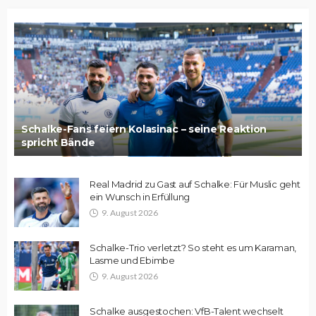
Schalke-Fans feiern Kolasinac – seine Reaktion
spricht Bände
Real Madrid zu Gast auf Schalke: Für Muslic geht
ein Wunsch in Erfüllung
9. August 2026
Schalke-Trio verletzt? So steht es um Karaman,
Lasme und Ebimbe
9. August 2026
Schalke ausgestochen: VfB-Talent wechselt