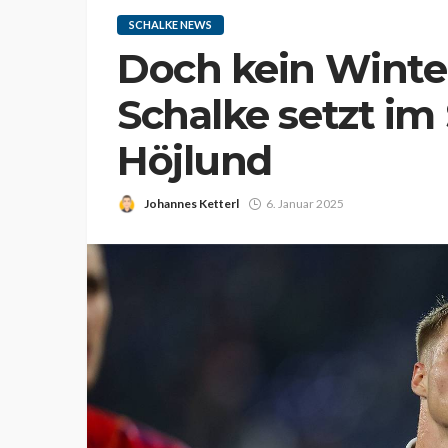
SCHALKE NEWS
Doch kein Wint
Schalke setzt im
Höjlund
Johannes Ketterl
6. Januar 2025