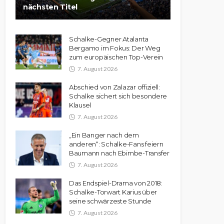
nächsten Titel
Schalke-Gegner Atalanta
Bergamo im Fokus: Der Weg
zum europäischen Top-Verein
7. August 2026
Abschied von Zalazar offiziell:
Schalke sichert sich besondere
Klausel
7. August 2026
„Ein Banger nach dem
anderen“: Schalke-Fans feiern
Baumann nach Ebimbe-Transfer
7. August 2026
Das Endspiel-Drama von 2018:
Schalke-Torwart Karius über
seine schwärzeste Stunde
7. August 2026