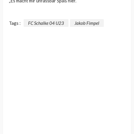
„Es macht mir unfassbar Spaß hier.“
Tags :
FC Schalke 04 U23
Jakob Fimpel