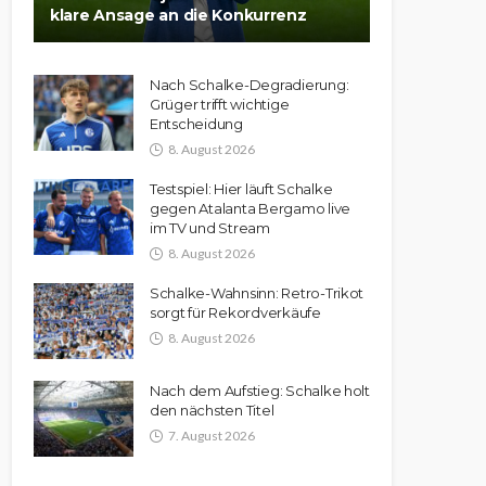
klare Ansage an die Konkurrenz
Nach Schalke-Degradierung:
Grüger trifft wichtige
Entscheidung
8. August 2026
Testspiel: Hier läuft Schalke
gegen Atalanta Bergamo live
im TV und Stream
8. August 2026
Schalke-Wahnsinn: Retro-Trikot
sorgt für Rekordverkäufe
8. August 2026
Nach dem Aufstieg: Schalke holt
den nächsten Titel
7. August 2026