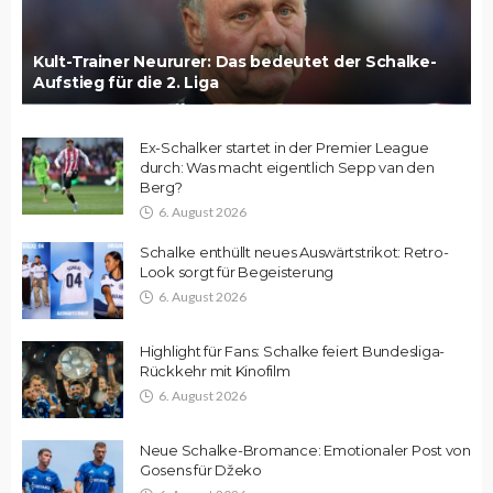
Kult-Trainer Neururer: Das bedeutet der Schalke-
Aufstieg für die 2. Liga
Ex-Schalker startet in der Premier League
durch: Was macht eigentlich Sepp van den
Berg?
6. August 2026
Schalke enthüllt neues Auswärtstrikot: Retro-
Look sorgt für Begeisterung
6. August 2026
Highlight für Fans: Schalke feiert Bundesliga-
Rückkehr mit Kinofilm
6. August 2026
Neue Schalke-Bromance: Emotionaler Post von
Gosens für Džeko