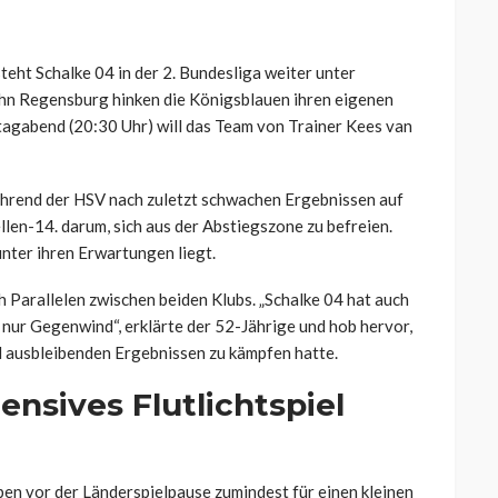
ht Schalke 04 in der 2. Bundesliga weiter unter
ahn Regensburg hinken die Königsblauen ihren eigenen
tagabend (20:30 Uhr) will das Team von Trainer Kees van
hrend der HSV nach zuletzt schwachen Ergebnissen auf
llen-14. darum, sich aus der Abstiegszone zu befreien.
unter ihren Erwartungen liegt.
Parallelen zwischen beiden Klubs. „Schalke 04 hat auch
 nur Gegenwind“, erklärte der 52-Jährige und hob hervor,
d ausbleibenden Ergebnissen zu kämpfen hatte.
nsives Flutlichtspiel
n vor der Länderspielpause zumindest für einen kleinen