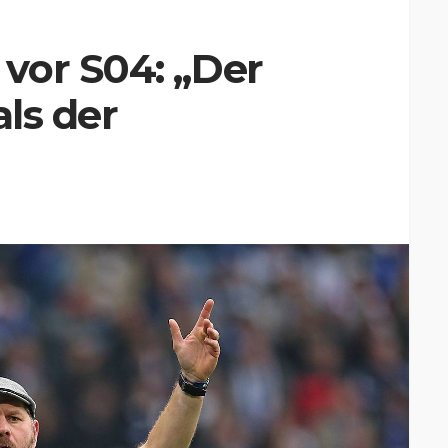
vor S04: „Der
als der