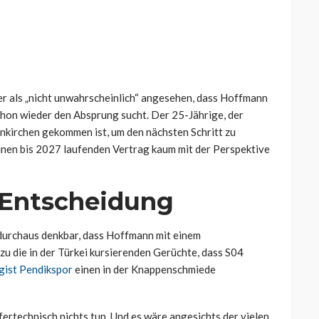
ter als „nicht unwahrscheinlich“ angesehen, dass Hoffmann
chon wieder den Absprung sucht. Der 25-Jährige, der
nkirchen gekommen ist, um den nächsten Schritt zu
 einen bis 2027 laufenden Vertrag kaum mit der Perspektive
e Entscheidung
t durchaus denkbar, dass Hoffmann mit einem
u die in der Türkei kursierenden Gerüchte, dass S04
gist Pendikspor
einen in der Knappenschmiede
fertechnisch nichts tun. Und es wäre angesichts der vielen