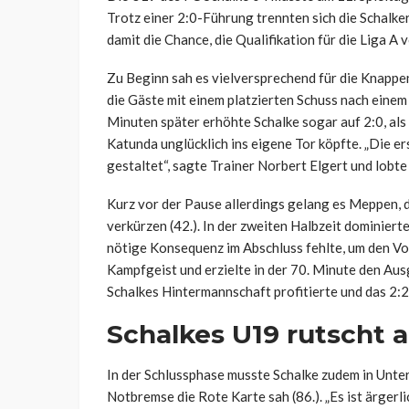
Trotz einer 2:0-Führung trennten sich die Schalk
damit die Chance, die Qualifikation für die Liga A v
Zu Beginn sah es vielversprechend für die Knappe
die Gäste mit einem platzierten Schuss nach eine
Minuten später erhöhte Schalke sogar auf 2:0, al
Katunda unglücklich ins eigene Tor köpfte. „Die e
gestaltet“, sagte Trainer Norbert Elgert und lobt
Kurz vor der Pause allerdings gelang es Meppen, d
verkürzen (42.). In der zweiten Halbzeit dominiert
nötige Konsequenz im Abschluss fehlte, um den 
Kampfgeist und erzielte in der 70. Minute den Aus
Schalkes Hintermannschaft profitierte und das 2:2 
Schalkes U19 rutscht a
In der Schlussphase musste Schalke zudem in Unte
Notbremse die Rote Karte sah (86.). „Es ist ärgerl