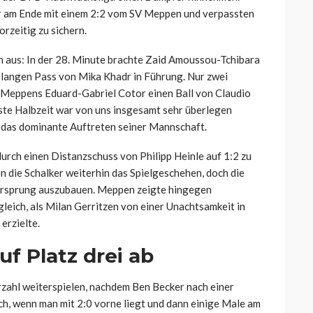
er am Ende mit einem 2:2 vom SV Meppen und verpassten
orzeitig zu sichern.
n aus: In der 28. Minute brachte Zaid Amoussou-Tchibara
m langen Pass von Mika Khadr in Führung. Nur zwei
s Meppens Eduard-Gabriel Cotor einen Ball von Claudio
rste Halbzeit war von uns insgesamt sehr überlegen
e das dominante Auftreten seiner Mannschaft.
urch einen Distanzschuss von Philipp Heinle auf 1:2 zu
en die Schalker weiterhin das Spielgeschehen, doch die
Vorsprung auszubauen. Meppen zeigte hingegen
gleich, als Milan Gerritzen von einer Unachtsamkeit in
erzielte.
uf Platz drei ab
rzahl weiterspielen, nachdem Ben Becker nach einer
ich, wenn man mit 2:0 vorne liegt und dann einige Male am