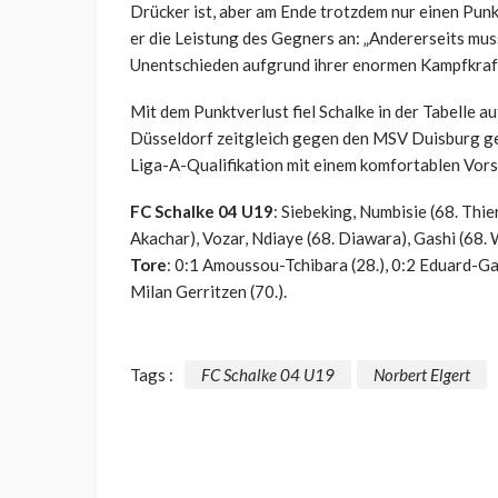
Drücker ist, aber am Ende trotzdem nur einen Punkt 
er die Leistung des Gegners an: „Andererseits mus
Unentschieden aufgrund ihrer enormen Kampfkraft
Mit dem Punktverlust fiel Schalke in der Tabelle a
Düsseldorf zeitgleich gegen den MSV Duisburg ge
Liga-A-Qualifikation mit einem komfortablen Vorsp
FC Schalke 04 U19
: Siebeking, Numbisie (68. Thi
Akachar), Vozar, Ndiaye (68. Diawara), Gashi (68. 
Tore
: 0:1 Amoussou-Tchibara (28.), 0:2 Eduard-Gabr
Milan Gerritzen (70.).
Tags :
FC Schalke 04 U19
Norbert Elgert