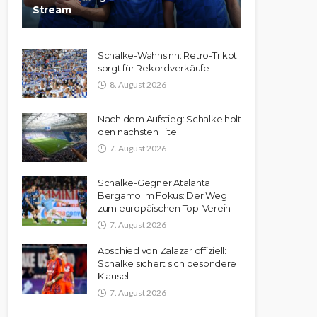
Stream
Schalke-Wahnsinn: Retro-Trikot
sorgt für Rekordverkäufe
8. August 2026
Nach dem Aufstieg: Schalke holt
den nächsten Titel
7. August 2026
Schalke-Gegner Atalanta
Bergamo im Fokus: Der Weg
zum europäischen Top-Verein
7. August 2026
Abschied von Zalazar offiziell:
Schalke sichert sich besondere
Klausel
7. August 2026