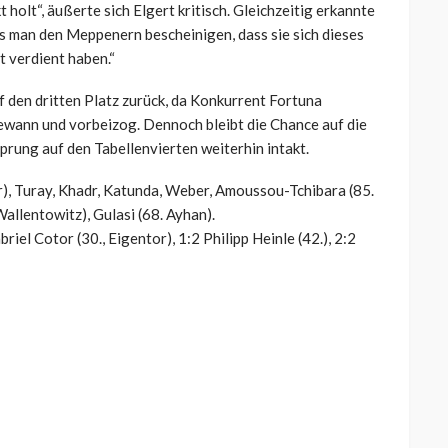
holt“, äußerte sich Elgert kritisch. Gleichzeitig erkannte
s man den Meppenern bescheinigen, dass sie sich dieses
 verdient haben.“
uf den dritten Platz zurück, da Konkurrent Fortuna
wann und vorbeizog. Dennoch bleibt die Chance auf die
rung auf den Tabellenvierten weiterhin intakt.
er), Turay, Khadr, Katunda, Weber, Amoussou-Tchibara (85.
Wallentowitz), Gulasi (68. Ayhan).
iel Cotor (30., Eigentor), 1:2 Philipp Heinle (42.), 2:2