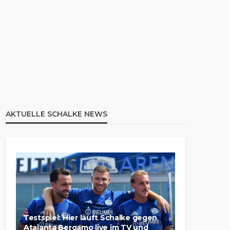
AKTUELLE SCHALKE NEWS
Testspiel: Hier läuft Schalke gegen
Atalanta Bergamo live im TV und