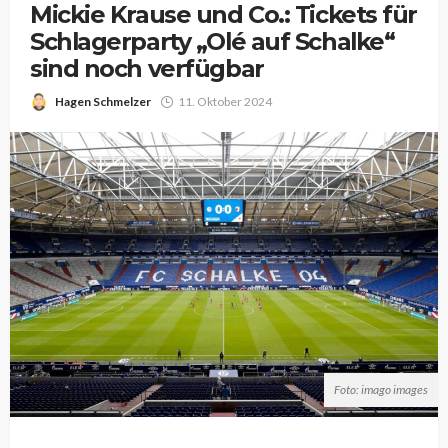
Mickie Krause und Co.: Tickets für
Schlagerparty „Olé auf Schalke“
sind noch verfügbar
Hagen Schmelzer
11. Oktober 2024
Foto: imago images