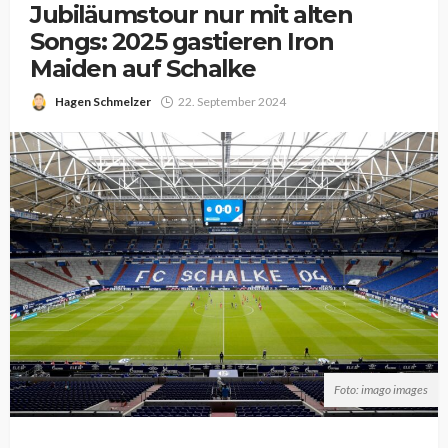
Jubiläumstour nur mit alten
Songs: 2025 gastieren Iron
Maiden auf Schalke
Hagen Schmelzer
22. September 2024
Foto: imago images