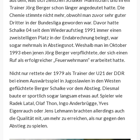
aus dem, was sich zwischen Schalker Mannschaft und ihrem
Trainer Jörg Berger schon länger angedeutet hatte. Die
Chemie stimmte nicht mehr, obwohl man zuvor sehr guter
Dritter in der Bundesliga geworden war. Davor hatte
Schalke 04 seit dem Wiederaufstieg 1991 immer einen
zweistelligen Platz in der Endabrechnung belegt, war
sogar mehrmals in Abstiegsnot. Weshalb man im Oktober
1993 eben jenen Jörg Berger verpflichtete, der sich einen
Ruf als erfolgreicher „Feuerwehrmann“ erarbeitet hatte.
Nicht nur rettete der 1979 als Trainer der U21 der DDR
bei einem Auswärtsspiel in Jugoslawien in den Westen
geflüchtete Berger Schalke vor dem Abstieg. Diesmal
baute er sportlich sogar langsam etwas auf. Spieler wie
Radek Latal, Olaf Thon, Ingo Anderbrügge, Yves
Eigenrauch oder Jens Lehmann brachten allerdings auch
die Qualität mit, um mehr zu erreichen, als nur gegen den
Abstieg zu spielen.