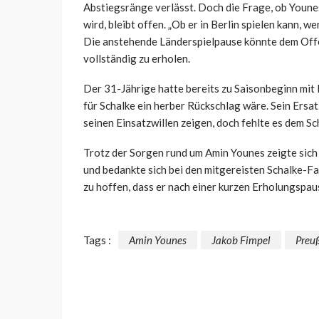
Abstiegsränge verlässt. Doch die Frage, ob Youn
wird, bleibt offen. „Ob er in Berlin spielen kann, w
Die anstehende Länderspielpause könnte dem Offen
vollständig zu erholen.
Der 31-Jährige hatte bereits zu Saisonbeginn mit
für Schalke ein herber Rückschlag wäre. Sein Ersa
seinen Einsatzwillen zeigen, doch fehlte es dem Sc
Trotz der Sorgen rund um Amin Younes zeigte sich 
und bedankte sich bei den mitgereisten Schalke-Fan
zu hoffen, dass er nach einer kurzen Erholungspaus
Tags :
Amin Younes
Jakob Fimpel
Preu