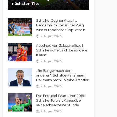
nächsten Titel
Schalke-Gegner Atalanta
Bergamo im Fokus: Der Weg
zum europäischen Top-Verein
7. August 2026
Abschied von Zalazar offiziell:
Schalke sichert sich besondere
Klausel
7. August 2026
„Ein Banger nach dem
anderen“: Schalke-Fans feiern
Baumann nach Ebimbe-Transfer
7. August 2026
Das Endspiel-Drama von 2018:
Schalke-Torwart Karius über
seine schwärzeste Stunde
7. August 2026