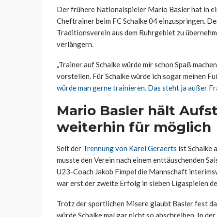
Der frühere Nationalspieler Mario Basler hat in ei
Cheftrainer beim FC Schalke 04 einzuspringen. Der
Traditionsverein aus dem Ruhrgebiet zu übernehm
verlängern.
„Trainer auf Schalke würde mir schon Spaß machen.
vorstellen. Für Schalke würde ich sogar meinen Fu
würde man gerne trainieren. Das steht ja außer F
Mario Basler hält Aufs
weiterhin für möglich
Seit der
Trennung von Karel Geraerts
ist Schalke 
musste den Verein nach einem enttäuschenden Sais
U23-Coach Jakob Fimpel die Mannschaft interims
war erst der zweite Erfolg in sieben Ligaspielen 
Trotz der sportlichen Misere glaubt Basler fest da
würde Schalke mal gar nicht so abschreiben. In der 