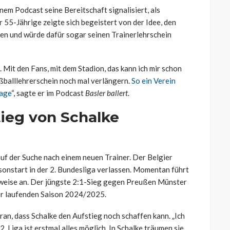
nem Podcast seine Bereitschaft signalisiert, als
 55-Jährige zeigte sich begeistert von der Idee, den
en und würde dafür sogar seinen Trainerlehrschein
 Mit den Fans, mit dem Stadion, das kann ich mir schon
ßballlehrerschein noch mal verlängern.
So ein Verein
rage
“, sagte er im Podcast
Basler ballert
.
tieg von Schalke
auf der Suche nach einem neuen Trainer. Der Belgier
onstart in der 2. Bundesliga verlassen. Momentan führt
weise an. Der jüngste 2:1-Sieg gegen Preußen Münster
der laufenden Saison 2024/2025.
ran, dass Schalke den Aufstieg noch schaffen kann. „Ich
2. Liga ist erstmal alles möglich. In Schalke träumen sie