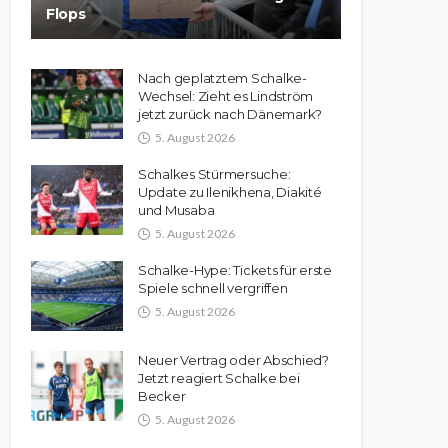
Flops
Nach geplatztem Schalke-
Wechsel: Zieht es Lindström
jetzt zurück nach Dänemark?
5. August 2026
Schalkes Stürmersuche:
Update zu Ilenikhena, Diakité
und Musaba
5. August 2026
Schalke-Hype: Tickets für erste
Spiele schnell vergriffen
5. August 2026
Neuer Vertrag oder Abschied?
Jetzt reagiert Schalke bei
Becker
5. August 2026