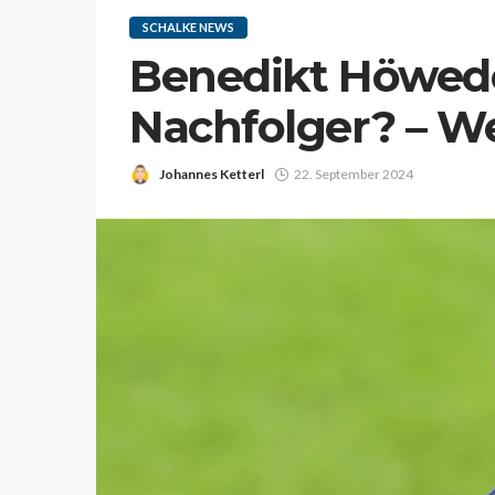
SCHALKE NEWS
Benedikt Höwede
Nachfolger? – We
Johannes Ketterl
22. September 2024