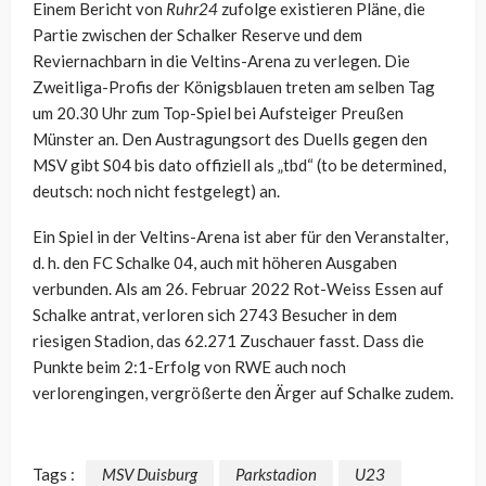
Einem Bericht von
Ruhr24
zufolge existieren Pläne, die
Partie zwischen der Schalker Reserve und dem
Reviernachbarn in die Veltins-Arena zu verlegen. Die
Zweitliga-Profis der Königsblauen treten am selben Tag
um 20.30 Uhr zum Top-Spiel bei Aufsteiger Preußen
Münster an. Den Austragungsort des Duells gegen den
MSV gibt S04 bis dato offiziell als „tbd“ (to be determined,
deutsch: noch nicht festgelegt) an.
Ein Spiel in der Veltins-Arena ist aber für den Veranstalter,
d. h. den FC Schalke 04, auch mit höheren Ausgaben
verbunden. Als am 26. Februar 2022 Rot-Weiss Essen auf
Schalke antrat, verloren sich 2743 Besucher in dem
riesigen Stadion, das 62.271 Zuschauer fasst. Dass die
Punkte beim 2:1-Erfolg von RWE auch noch
verlorengingen, vergrößerte den Ärger auf Schalke zudem.
Tags :
MSV Duisburg
Parkstadion
U23